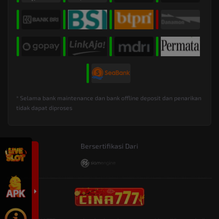
* Selama bank maintenance dan bank offline deposit dan penarikan
tidak dapat diproses
Bersertifikasi Dari