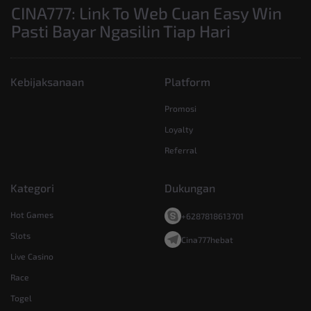
CINA777: Link To Web Cuan Easy Win
Pasti Bayar Ngasilin Tiap Hari
Kebijaksanaan
Platform
Promosi
Loyalty
Referral
Kategori
Dukungan
Hot Games
+6287818613701
Slots
Cina777hebat
Live Casino
Race
Togel