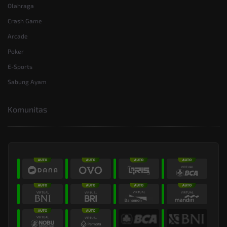
Olahraga
Crash Game
Arcade
Poker
E-Sports
Sabung Ayam
Komunitas