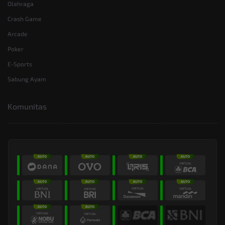
Olahraga
Crash Game
Arcade
Poker
E-Sports
Sabung Ayam
Komunitas