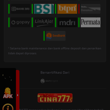
* Selama bank maintenance dan bank offline deposit dan penarikan
tidak dapat diproses
Bersertifikasi Dari
©2026 CINA777 menawarkan berbagai macam provider pilihan terbaik