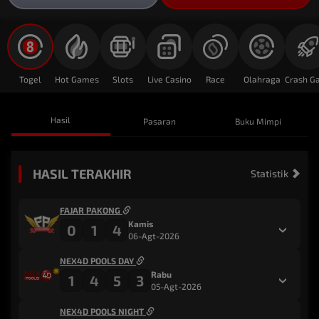
Togel
Hot Games
Slots
Live Casino
Race
Olahraga
Hasil
Pasaran
Buku Mimpi
HASIL TERAKHIR
Statistik
FAJAR PAKONG
Kamis
0
1
4
06-Agt-2026
NEX4D POOLS DAY
Rabu
1
4
5
3
05-Agt-2026
NEX4D POOLS NIGHT