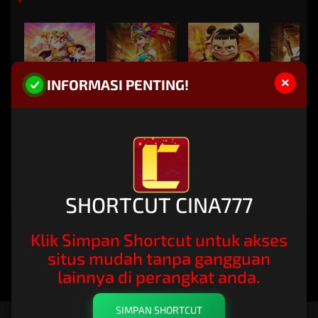
×
INFORMASI PENTING!
GATES OF OLYMPUS POP
TREASURES OF AZTEC
NEZHA 2
WUKONG - BLACK SCATTER
MAHJONG WAYS
POKER WIN
MAHJONG WA
SHORTCUT CINA777
Klik Simpan Shortcut untuk akses
situs mudah tanpa gangguan
lainnya di perangkat anda.
SIMPAN SHORTCUT